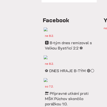
Facebook
Y
no
ne 8.2.
🅱️ B-tým dnes remizoval s
Velkou Bystřicí 2:2 ⚽️
ne 8.2.
⚽️ DNES HRAJE B-TÝM 🔴⚪️
so 7.2.
🔚 Přípravné utkání proti
MŠK Púchov skončilo
porážkou 1:0.