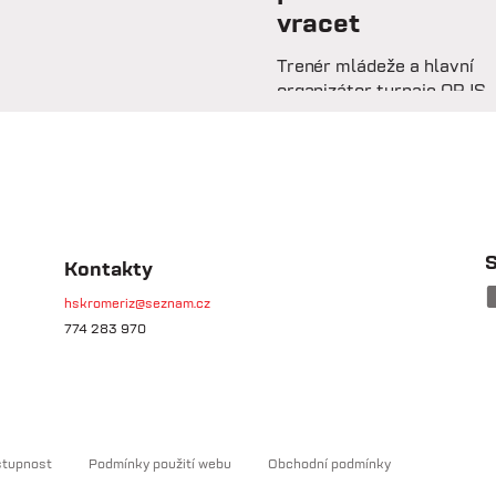
vracet
Trenér mládeže a hlavní
organizátor turnaje OPJS
Ondřej Mrázek vzpomíná n
svou hráčskou kariéru,
začátky na trenérské
lavičce i práci s mladými
fotbalisty. V rozhovoru
prozrazuje, co ho na fotbal
drží už řadu let, na které
S
Kontakty
úspěchy je nejvíce pyšný 
hskromeriz@seznam.cz
proč jsou mládežnické
774 283 970
turnaje pro rozvoj dětí
nenahraditelné.
stupnost
Podmínky použití webu
Obchodní podmínky