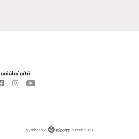
a
e
ociální sítě
a
Vyrobeno v
v roce 2021