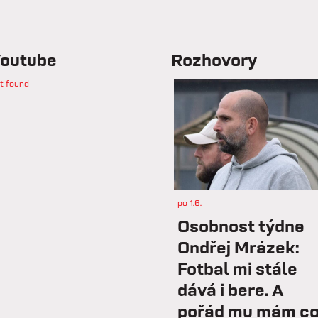
outube
Rozhovory
t found
po 1.6.
Osobnost týdne
Ondřej Mrázek:
Fotbal mi stále
dává i bere. A
pořád mu mám c