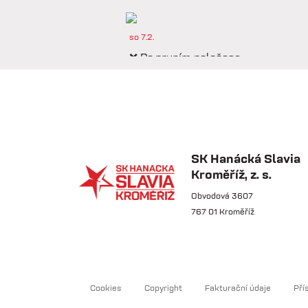
so 7.2.
❌ Po prvním poločase
prohráváme proti Púchovu.
so 7.2.
📋 Proti Púchovu
nastoupíme v této základní
SK Hanácká Slavia
sestavě.
Kroměříž, z. s.
Obvodová 3607
767 01 Kroměříž
so 7.2.
⚽️ DNES HRAJÍ HANÁCI
🔴⚪️V dalším přípravném
utkání...
Cookies
Copyright
Fakturační údaje
Pří