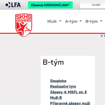
KLUBY
Klub
A-tým
B-tým
V 
B-tým
Soupiska
Realizační tým
Zápasy 4. MSFL sk. E
Muži B
Přípravné zápasy muži