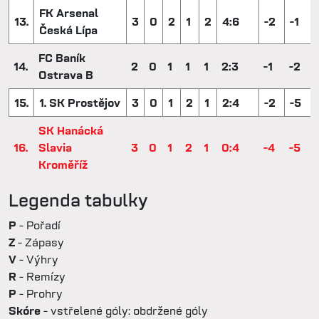
FK Arsenal
13.
3
0
2
1
2
4:6
-2
-1
Česká Lípa
FC Baník
14.
2
0
1
1
1
2:3
-1
-2
Ostrava B
15.
1. SK Prostějov
3
0
1
2
1
2:4
-2
-5
SK Hanácká
16.
Slavia
3
0
1
2
1
0:4
-4
-5
Kroměříž
Legenda tabulky
P
- Pořadí
Z
- Zápasy
V
- Výhry
R
- Remízy
P
- Prohry
Skóre
- vstřelené góly: obdržené góly