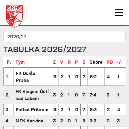
TABULKA 2026/2027
P.
Tým
Z
V
R
P
B
Skóre
RG
+/-
FK Dukla
1.
3
2
1
0
7
6:2
4
1
Praha
FK Viagem Ústí
2.
3
2
1
0
7
7:4
3
1
nad Labem
3.
Fotbal Příbram
3
2
1
0
7
5:3
2
4
4.
MFK Karviná
3
2
0
1
6
3:3
0
3