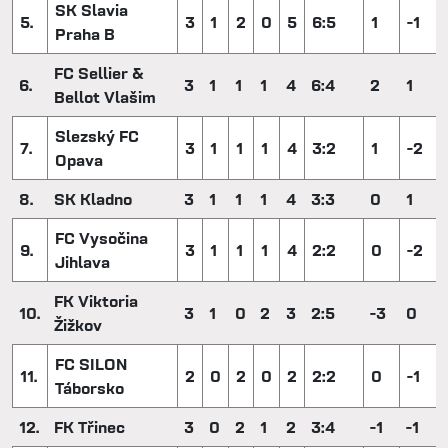
SK Slavia
5.
3
1
2
0
5
6:5
1
-1
Praha B
FC Sellier &
6.
3
1
1
1
4
6:4
2
1
Bellot Vlašim
Slezský FC
7.
3
1
1
1
4
3:2
1
-2
Opava
8.
SK Kladno
3
1
1
1
4
3:3
0
1
FC Vysočina
9.
3
1
1
1
4
2:2
0
-2
Jihlava
FK Viktoria
10.
3
1
0
2
3
2:5
-3
0
Žižkov
FC SILON
11.
2
0
2
0
2
2:2
0
-1
Táborsko
12.
FK Třinec
3
0
2
1
2
3:4
-1
-1