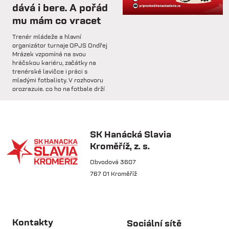
dává i bere. A pořád
mu mám co vracet
so 31.1.
Trenér mládeže a hlavní
🅱️ Prohra proti rezervě Gorniku
organizátor turnaje OPJS Ondřej
Zabrze.
Mrázek vzpomíná na svou
hráčskou kariéru, začátky na
trenérské lavičce i práci s
so 31.1.
mladými fotbalisty. V rozhovoru
prozrazuje, co ho na fotbale drží
🅱️ DNES HRAJÍ HANÁCI 🔴⚪️Dnes
už řadu let, na které úspěchy je
nás čeká další...
nejvíce pyšný a proč jsou
mládežnické turnaje pro rozvoj
dětí nenahraditelné.
SK Hanácká Slavia
pá 30.1.
Kroměříž, z. s.
🏆 VÍTĚZOVÉ ZIMNÍ TIPSPORT
LIGY! 🏆SK Hanácká Slavia
Obvodová 3607
Kroměříž...
767 01 Kroměříž
pá 30.1.
🆕 Hlásíme posílení středu
čt 21.5.
pole!Do klubu přichází na trvalý
Kontakty
Sociální sítě
Osobnost týdne:
přestup...