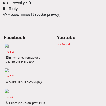
RG
- Rozdíl gólů
B
- Body
+/-
- plus/mínus (tabulka pravdy)
Facebook
Youtube
not found
ne 8.2.
🅱️ B-tým dnes remizoval s
Velkou Bystřicí 2:2 ⚽️
ne 8.2.
⚽️ DNES HRAJE B-TÝM 🔴⚪️
so 7.2.
🔚 Přípravné utkání proti MŠK