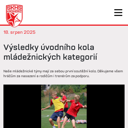
18. srpen 2025
Výsledky úvodního kola
mládežnických kategorií
Naše mládežnické týmy mají za sebou první soutěžní kolo. Děkujeme všem
hráčům za nasazení a rodičům i trenérům za podporu.