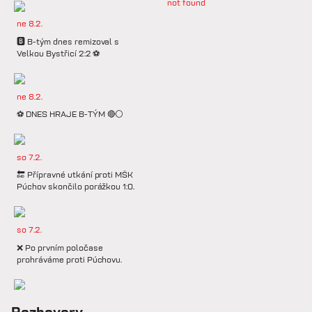
not found
ne 8.2.
🅱️ B-tým dnes remizoval s
Velkou Bystřicí 2:2 ⚽️
ne 8.2.
⚽️ DNES HRAJE B-TÝM 🔴⚪️
so 7.2.
🔚 Přípravné utkání proti MŠK
Púchov skončilo porážkou 1:0.
so 7.2.
❌ Po prvním poločase
prohráváme proti Púchovu.
so 7.2.
Rozhovory