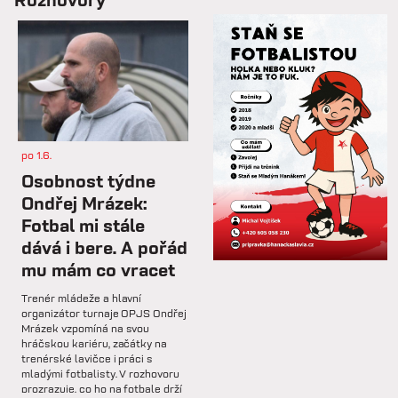
📋 Proti Púchovu nastoupíme v
této základní sestavě.
so 7.2.
⚽️ DNES HRAJÍ HANÁCI 🔴⚪️V
dalším přípravném utkání...
po 1.6.
st 4.2.
Osobnost týdne
Hlavní trenér Lukáš Kříž v
Ondřej Mrázek:
rozhovoru hodnotí dosavadní
Fotbal mi stále
průběh zimní...
dává i bere. A pořád
mu mám co vracet
so 31.1.
Trenér mládeže a hlavní
🅱️ Prohra proti rezervě Gorniku
organizátor turnaje OPJS Ondřej
Zabrze.
Mrázek vzpomíná na svou
hráčskou kariéru, začátky na
trenérské lavičce i práci s
so 31.1.
mladými fotbalisty. V rozhovoru
prozrazuje, co ho na fotbale drží
🅱️ DNES HRAJÍ HANÁCI 🔴⚪️Dnes