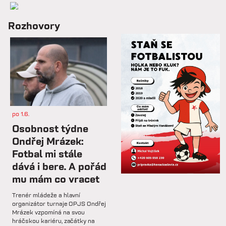
so 7.2.
Rozhovory
📋 Proti Púchovu nastoupíme v
této základní sestavě.
so 7.2.
⚽️ DNES HRAJÍ HANÁCI 🔴⚪️V
dalším přípravném utkání...
po 1.6.
st 4.2.
Osobnost týdne
Hlavní trenér Lukáš Kříž v
Ondřej Mrázek:
rozhovoru hodnotí dosavadní
Fotbal mi stále
průběh zimní...
dává i bere. A pořád
mu mám co vracet
so 31.1.
Trenér mládeže a hlavní
🅱️ Prohra proti rezervě Gorniku
organizátor turnaje OPJS Ondřej
Zabrze.
Mrázek vzpomíná na svou
hráčskou kariéru, začátky na