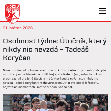
21. květen 2026
Osobnost týdne: Útočník, který
nikdy nic nevzdá – Tadeáš
Koryčan
Nová rubrika dál odkrývá tváře našeho klubu. Tentokrát je osobností týdne
muž, který mluví hlavně na hřišti. Nejlepší střelec týmu, autor hattricku
proti rezervě pražské Slavie a hráč, který podle svých slov nikdy nic
nevzdá. Tadeáš Koryčan v rozhovoru promluvil o své cestě k fotbalu,
největších momentech i motivaci posouvat se dál.