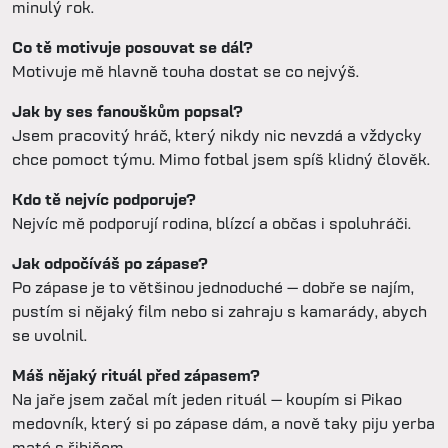
minulý rok.
Co tě motivuje posouvat se dál?
Motivuje mě hlavně touha dostat se co nejvýš.
Jak by ses fanouškům popsal?
Jsem pracovitý hráč, který nikdy nic nevzdá a vždycky
chce pomoct týmu. Mimo fotbal jsem spíš klidný člověk.
Kdo tě nejvíc podporuje?
Nejvíc mě podporují rodina, blízcí a občas i spoluhráči.
Jak odpočíváš po zápase?
Po zápase je to většinou jednoduché — dobře se najím,
pustím si nějaký film nebo si zahraju s kamarády, abych
se uvolnil.
Máš nějaký rituál před zápasem?
Na jaře jsem začal mít jeden rituál — koupím si Pikao
medovník, který si po zápase dám, a nově taky piju yerba
maté s řihičem.