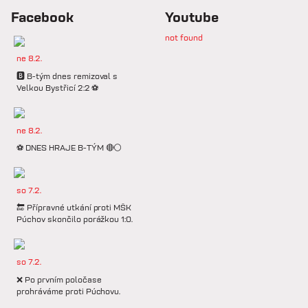
Facebook
Youtube
not found
ne 8.2.
🅱️ B-tým dnes remizoval s
Velkou Bystřicí 2:2 ⚽️
ne 8.2.
⚽️ DNES HRAJE B-TÝM 🔴⚪️
so 7.2.
🔚 Přípravné utkání proti MŠK
Púchov skončilo porážkou 1:0.
so 7.2.
❌ Po prvním poločase
prohráváme proti Púchovu.