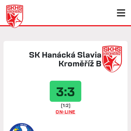
SK Hanácká Slavia
Kroměříž B
3:3
(1:2)
ON-LINE