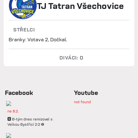
TJ Tatran Všechovice
STŘELCI
Branky: Votava 2, Dočkal.
DIVÁCI:
0
Facebook
Youtube
not found
ne 8.2.
🅱️ B-tým dnes remizoval s
Velkou Bystřicí 2:2 ⚽️