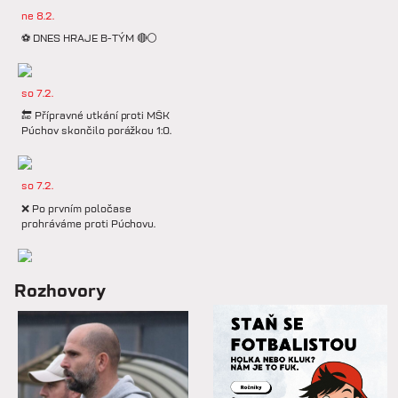
ne 8.2.
⚽️ DNES HRAJE B-TÝM 🔴⚪️
so 7.2.
🔚 Přípravné utkání proti MŠK
Púchov skončilo porážkou 1:0.
so 7.2.
❌ Po prvním poločase
prohráváme proti Púchovu.
so 7.2.
Rozhovory
📋 Proti Púchovu nastoupíme v
této základní sestavě.
so 7.2.
⚽️ DNES HRAJÍ HANÁCI 🔴⚪️V