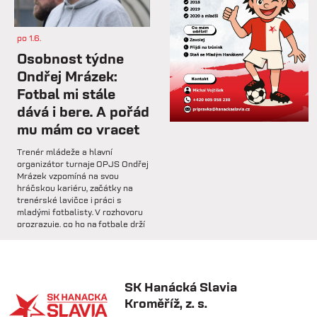
dalším přípravném utkání...
po 1.6.
st 4.2.
Osobnost týdne
Hlavní trenér Lukáš Kříž v
Ondřej Mrázek:
rozhovoru hodnotí dosavadní
Fotbal mi stále
průběh zimní...
dává i bere. A pořád
mu mám co vracet
so 31.1.
Trenér mládeže a hlavní
🅱️ Prohra proti rezervě Gorniku
organizátor turnaje OPJS Ondřej
Zabrze.
Mrázek vzpomíná na svou
hráčskou kariéru, začátky na
trenérské lavičce i práci s
so 31.1.
mladými fotbalisty. V rozhovoru
prozrazuje, co ho na fotbale drží
🅱️ DNES HRAJÍ HANÁCI 🔴⚪️Dnes
už řadu let, na které úspěchy je
nás čeká další...
nejvíce pyšný a proč jsou
mládežnické turnaje pro rozvoj
dětí nenahraditelné.
SK Hanácká Slavia
pá 30.1.
Kroměříž, z. s.
🏆 VÍTĚZOVÉ ZIMNÍ TIPSPORT
LIGY! 🏆SK Hanácká Slavia