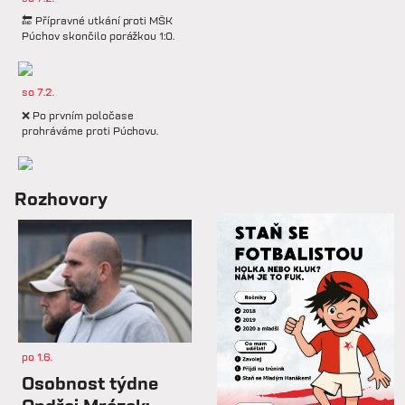
🔚 Přípravné utkání proti MŠK
Púchov skončilo porážkou 1:0.
so 7.2.
❌ Po prvním poločase
prohráváme proti Púchovu.
so 7.2.
Rozhovory
📋 Proti Púchovu nastoupíme v
této základní sestavě.
so 7.2.
⚽️ DNES HRAJÍ HANÁCI 🔴⚪️V
dalším přípravném utkání...
po 1.6.
st 4.2.
Osobnost týdne
Hlavní trenér Lukáš Kříž v