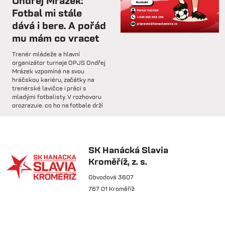
Ondřej Mrázek:
rozhovoru hodnotí dosavadní
Fotbal mi stále
průběh zimní...
dává i bere. A pořád
mu mám co vracet
so 31.1.
Trenér mládeže a hlavní
🅱️ Prohra proti rezervě Gorniku
organizátor turnaje OPJS Ondřej
Zabrze.
Mrázek vzpomíná na svou
hráčskou kariéru, začátky na
trenérské lavičce i práci s
so 31.1.
mladými fotbalisty. V rozhovoru
prozrazuje, co ho na fotbale drží
🅱️ DNES HRAJÍ HANÁCI 🔴⚪️Dnes
už řadu let, na které úspěchy je
nás čeká další...
nejvíce pyšný a proč jsou
mládežnické turnaje pro rozvoj
dětí nenahraditelné.
SK Hanácká Slavia
pá 30.1.
Kroměříž, z. s.
🏆 VÍTĚZOVÉ ZIMNÍ TIPSPORT
LIGY! 🏆SK Hanácká Slavia
Obvodová 3607
Kroměříž...
767 01 Kroměříž
pá 30.1.
🆕 Hlásíme posílení středu
čt 21.5.