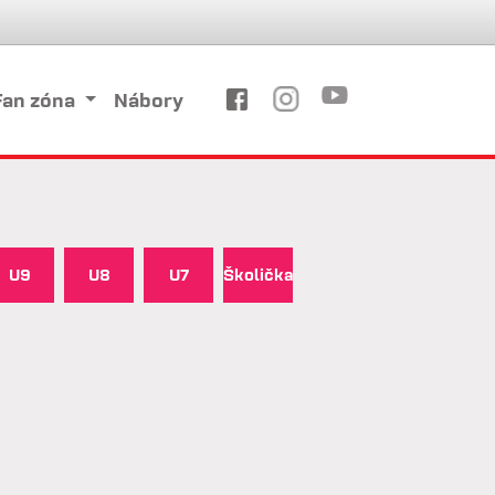
Fan zóna
Nábory
U9
U8
U7
Školička