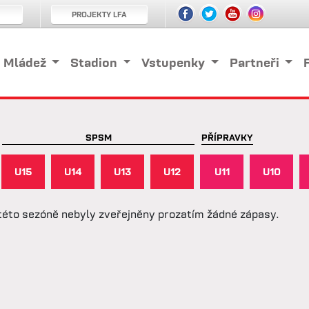
PROJEKTY LFA
Mládež
Stadion
Vstupenky
Partneři
SPSM
PŘÍPRAVKY
U15
U14
U13
U12
U11
U10
této sezóně nebyly zveřejněny prozatím žádné zápasy.