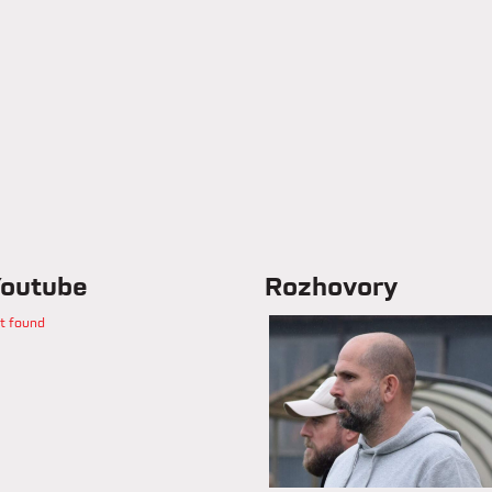
outube
Rozhovory
t found