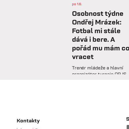
po 1.6.
Osobnost týdne
Ondřej Mrázek:
Fotbal mi stále
dává i bere. A
pořád mu mám c
vracet
Trenér mládeže a hlavní
organizátor turnaje OPJS
Ondřej Mrázek vzpomíná n
svou hráčskou kariéru,
začátky na trenérské
lavičce i práci s mladými
fotbalisty. V rozhovoru
prozrazuje, co ho na fotbal
drží už řadu let, na které
S
Kontakty
úspěchy je nejvíce pyšný 