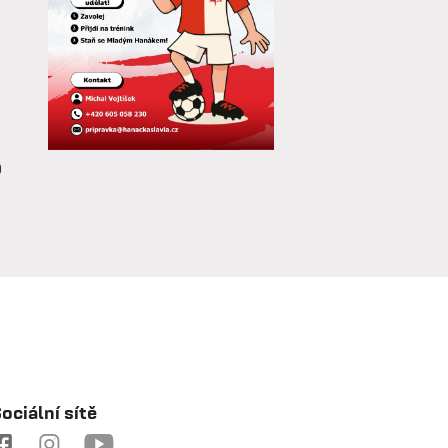
o
a
e
ociální sítě
a