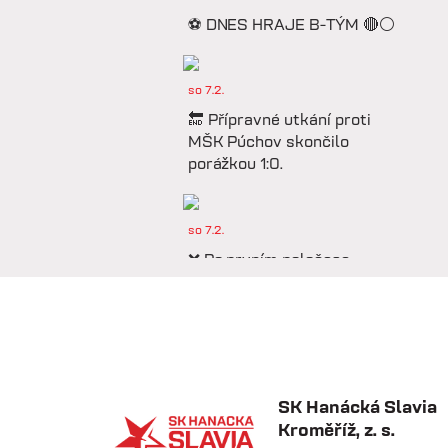
⚽️ DNES HRAJE B-TÝM 🔴⚪️
so 7.2.
🔚 Přípravné utkání proti
MŠK Púchov skončilo
porážkou 1:0.
so 7.2.
❌ Po prvním poločase
prohráváme proti Púchovu.
so 7.2.
📋 Proti Púchovu
nastoupíme v této základní
SK Hanácká Slavia
sestavě.
Kroměříž, z. s.