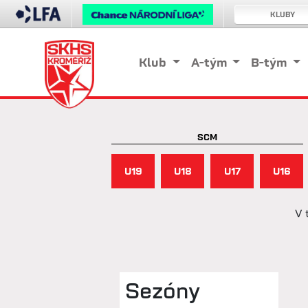
KLUBY
Klub
A-tým
B-tým
SCM
U19
U18
U17
U16
V 
Sezóny