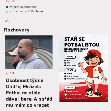
so 7.2.
❌ Po prvním poločase
prohráváme proti Púchovu.
so 7.2.
Rozhovory
📋 Proti Púchovu nastoupíme v
této základní sestavě.
so 7.2.
⚽️ DNES HRAJÍ HANÁCI 🔴⚪️V
dalším přípravném utkání...
po 1.6.
st 4.2.
Osobnost týdne
Hlavní trenér Lukáš Kříž v
Ondřej Mrázek:
rozhovoru hodnotí dosavadní
Fotbal mi stále
průběh zimní...
dává i bere. A pořád
mu mám co vracet
so 31.1.