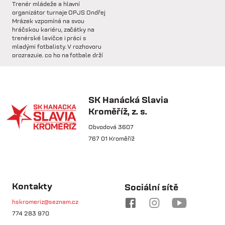
Trenér mládeže a hlavní
🅱️ Prohra proti rezervě Gorniku
organizátor turnaje OPJS Ondřej
Zabrze.
Mrázek vzpomíná na svou
hráčskou kariéru, začátky na
trenérské lavičce i práci s
so 31.1.
mladými fotbalisty. V rozhovoru
prozrazuje, co ho na fotbale drží
🅱️ DNES HRAJÍ HANÁCI 🔴⚪️Dnes
už řadu let, na které úspěchy je
nás čeká další...
nejvíce pyšný a proč jsou
mládežnické turnaje pro rozvoj
dětí nenahraditelné.
SK Hanácká Slavia
pá 30.1.
Kroměříž, z. s.
🏆 VÍTĚZOVÉ ZIMNÍ TIPSPORT
LIGY! 🏆SK Hanácká Slavia
Obvodová 3607
Kroměříž...
767 01 Kroměříž
pá 30.1.
🆕 Hlásíme posílení středu
čt 21.5.
pole!Do klubu přichází na trvalý
Kontakty
Sociální sítě
Osobnost týdne:
přestup...
Útočník, který nikdy
hskromeriz@seznam.cz
nic nevzdá – Tadeáš
774 283 970
út 27.1.