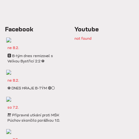
Facebook
Youtube
not found
ne 8.2.
🅱️ B-tým dnes remizoval s
Velkou Bystřicí 2:2 ⚽️
ne 8.2.
⚽️ DNES HRAJE B-TÝM 🔴⚪️
so 7.2.
🔚 Přípravné utkání proti MŠK
Púchov skončilo porážkou 1:0.