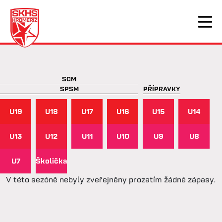
SCM
SPSM
PŘÍPRAVKY
U19
U18
U17
U16
U15
U14
U13
U12
U11
U10
U9
U8
U7
Školička
V této sezóně nebyly zveřejněny prozatím žádné zápasy.