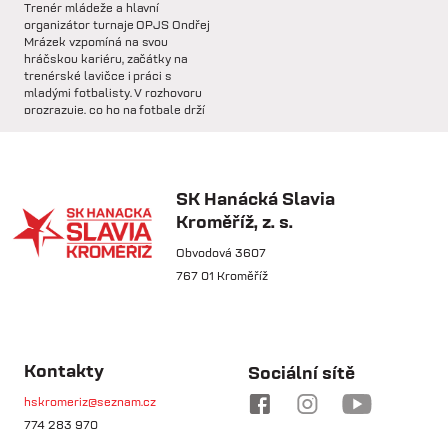
Trenér mládeže a hlavní
🅱️ Prohra proti rezervě Gorniku
organizátor turnaje OPJS Ondřej
Zabrze.
Mrázek vzpomíná na svou
hráčskou kariéru, začátky na
trenérské lavičce i práci s
so 31.1.
mladými fotbalisty. V rozhovoru
prozrazuje, co ho na fotbale drží
🅱️ DNES HRAJÍ HANÁCI 🔴⚪️Dnes
už řadu let, na které úspěchy je
nás čeká další...
nejvíce pyšný a proč jsou
mládežnické turnaje pro rozvoj
dětí nenahraditelné.
SK Hanácká Slavia
pá 30.1.
Kroměříž, z. s.
🏆 VÍTĚZOVÉ ZIMNÍ TIPSPORT
LIGY! 🏆SK Hanácká Slavia
Obvodová 3607
Kroměříž...
767 01 Kroměříž
pá 30.1.
🆕 Hlásíme posílení středu
čt 21.5.
pole!Do klubu přichází na trvalý
Kontakty
Sociální sítě
Osobnost týdne:
přestup...
Útočník, který nikdy
hskromeriz@seznam.cz
nic nevzdá – Tadeáš
774 283 970
út 27.1.