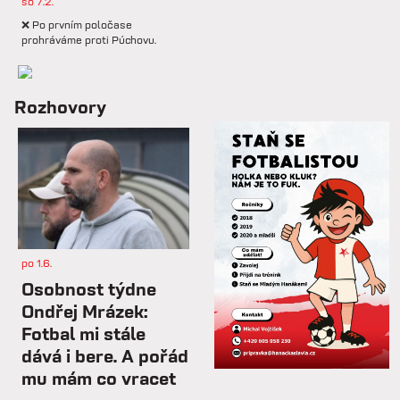
so 7.2.
❌ Po prvním poločase
prohráváme proti Púchovu.
so 7.2.
Rozhovory
📋 Proti Púchovu nastoupíme v
této základní sestavě.
so 7.2.
⚽️ DNES HRAJÍ HANÁCI 🔴⚪️V
dalším přípravném utkání...
po 1.6.
st 4.2.
Osobnost týdne
Hlavní trenér Lukáš Kříž v
Ondřej Mrázek:
rozhovoru hodnotí dosavadní
Fotbal mi stále
průběh zimní...
dává i bere. A pořád
mu mám co vracet
so 31.1.