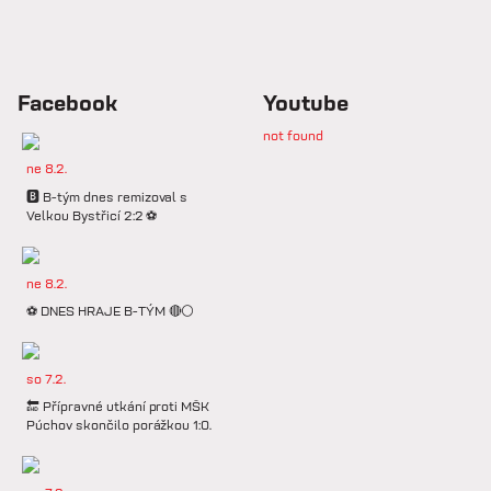
Facebook
Youtube
not found
ne 8.2.
🅱️ B-tým dnes remizoval s
Velkou Bystřicí 2:2 ⚽️
ne 8.2.
⚽️ DNES HRAJE B-TÝM 🔴⚪️
so 7.2.
🔚 Přípravné utkání proti MŠK
Púchov skončilo porážkou 1:0.