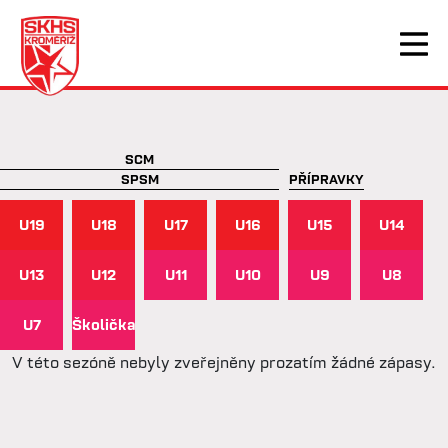
SCM
SPSM
PŘÍPRAVKY
U19
U18
U17
U16
U15
U14
U13
U12
U11
U10
U9
U8
U7
Školička
V této sezóně nebyly zveřejněny prozatím žádné zápasy.