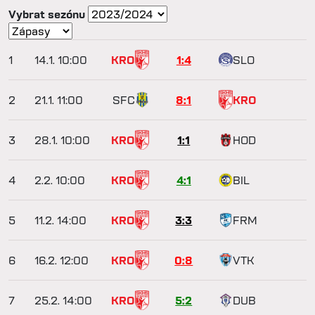
Vybrat sezónu
1
14.1.
10:00
KRO
1:4
SLO
2
21.1.
11:00
SFC
8:1
KRO
3
28.1.
10:00
KRO
1:1
HOD
4
2.2.
10:00
KRO
4:1
BIL
5
11.2.
14:00
KRO
3:3
FRM
6
16.2.
12:00
KRO
0:8
VTK
7
25.2.
14:00
KRO
5:2
DUB