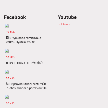
Facebook
Youtube
not found
ne 8.2.
🅱️ B-tým dnes remizoval s
Velkou Bystřicí 2:2 ⚽️
ne 8.2.
⚽️ DNES HRAJE B-TÝM 🔴⚪️
so 7.2.
🔚 Přípravné utkání proti MŠK
Púchov skončilo porážkou 1:0.
so 7.2.