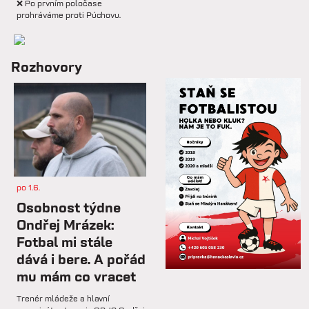
❌ Po prvním poločase
prohráváme proti Púchovu.
so 7.2.
Rozhovory
📋 Proti Púchovu nastoupíme v
této základní sestavě.
so 7.2.
⚽️ DNES HRAJÍ HANÁCI 🔴⚪️V
dalším přípravném utkání...
po 1.6.
st 4.2.
Osobnost týdne
Hlavní trenér Lukáš Kříž v
Ondřej Mrázek:
rozhovoru hodnotí dosavadní
Fotbal mi stále
průběh zimní...
dává i bere. A pořád
mu mám co vracet
so 31.1.
Trenér mládeže a hlavní
🅱️ Prohra proti rezervě Gorniku